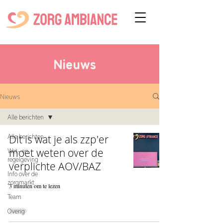
Nieuws
Nieuws
Alle berichten
Alle berichten
Dit is wat je als zzp'er
moet weten over de
Wet- en
regelgeving
verplichte AOV/BAZ
Info over de
zorgmarkt
3 minuten om te lezen
Team
Overig