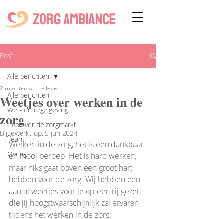
Post
Alle berichten
2 minuten om te lezen
Alle berichten
Weetjes over werken in de
Wet- en regelgeving
zorg
Info over de zorgmarkt
Bijgewerkt op:
5 jun 2024
Team
Werken in de zorg, het is een dankbaar 
Overig
en mooi beroep. Het is hard werken, 
maar niks gaat boven een groot hart 
hebben voor de zorg. Wij hebben een 
aantal weetjes voor je op een rij gezet, 
die jij hoogstwaarschijnlijk zal ervaren 
tijdens het werken in de zorg.