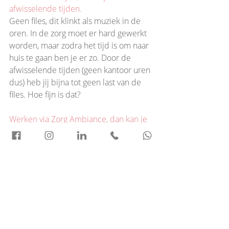
afwisselende tijden.
Geen files, dit klinkt als muziek in de 
oren. In de zorg moet er hard gewerkt 
worden, maar zodra het tijd is om naar 
huis te gaan ben je er zo. Door de 
afwisselende tijden (geen kantoor uren 
dus) heb jij bijna tot geen last van de 
files. Hoe fijn is dat?
Werken via Zorg Ambiance, dan kan je 
werken waar en wanneer je wil. Hoe 
lekker is dat?
Werken in de zorg omdat het je passie 
is, maar ook de vrijheid kunnen 
hebben om je eigen rooster, uren en 
locatie te bepalen? Die voordelen heb 
je als je via Zorg Ambiance in de zorg 
werkt. Een groot aanbod aan 