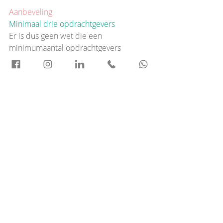
Aanbeveling
Minimaal drie opdrachtgevers
Er is dus geen wet die een 
minimumaantal opdrachtgevers 
aangeeft. Toch wordt geadviseerd om 
als zzp'er minimaal drie verschillende 
opdrachtgevers per jaar te hebben. Dit 
helpt om aan te tonen dat je zelfstandig 
ondernemer bent. Daarnaast biedt het 
een buffer tegen het wegvallen van 
werk.
Wist je dat je via Zorg Ambiance 
makkelijk het aanbevolen aantal 
opdrachtgevers behaald? Met onze 
app bepaal je zelf waar, wanneer en bij 
wie je aan de slag gaat. Meld je 