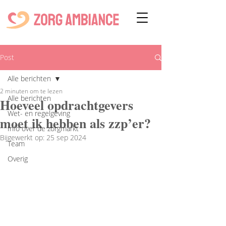
Post
Alle berichten
2 minuten om te lezen
Alle berichten
Hoeveel opdrachtgevers
Wet- en regelgeving
moet ik hebben als zzp’er?
Info over de zorgmarkt
Bijgewerkt op:
25 sep 2024
Team
Overig